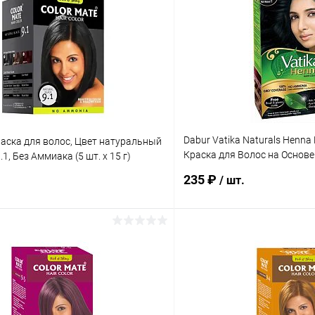
Dabur Vatika Naturals Henna H
раска для волос, Цвет натуральный
Краска для Волос на Основ
1, Без Аммиака (5 шт. х 15 г)
(Черный) 60 г
235 ₽
/ шт.
В корзину
В корз
 клик
Сравнение
Купить в 1 клик
ое
Под заказ
В избранное