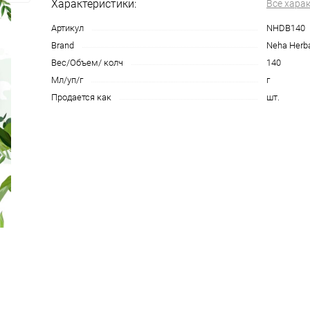
Характеристики:
Все хара
Артикул
NHDB140
Brand
Neha Herb
Вес/Объем/ колч
140
Мл/уп/г
г
Продается как
шт.