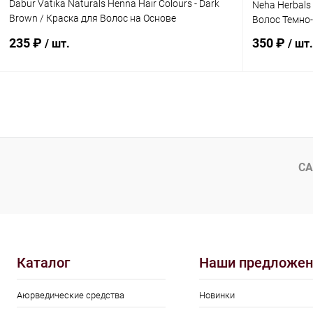
Dabur Vatika Naturals Henna Hair Colours - Dark
Neha Herbals
Brown / Краска для Волос на Основе
Волос Темно
Натуральной Хны (Темно-Коричневый) 60 г
235 ₽
350 ₽
/ шт.
/ шт.
В корзину
Купить в 1 клик
Сравнение
Купить в 1
В избранное
Под заказ
В избранн
СА
Каталог
Наши предложен
Аюрведические средства
Новинки