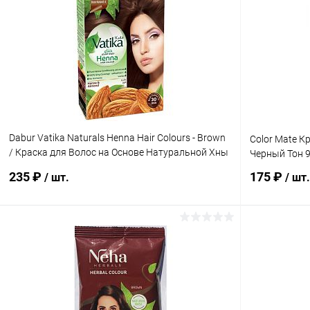
Dabur Vatika Naturals Henna Hair Colours - Brown
Color Mate К
/ Краска для Волос на Основе Натуральной Хны
Черный Тон 9.
(Коричневый) 60 г
235 ₽
175 ₽
/ шт.
/ шт.
В корзину
Купить в 1 клик
Сравнение
Купить в 1
В избранное
Под заказ
В избранн