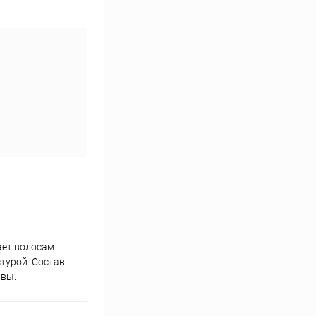
даёт волосам
турой. Состав:
авы.