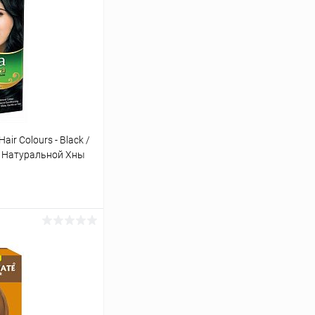
air Colours - Black /
е Натуральной Хны
ину
Сравнение
Под заказ