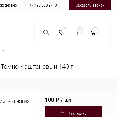
 ежедневно
+7 495 003 9713
Заказать звонок
0
0
0
•
с Темно-Каштановый 140 г
100 ₽
/ шт
Артикул:
NHDB140
В корзину