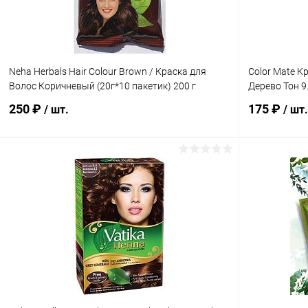
Neha Herbals Hair Colour Brown / Краска для
Color Mate К
Волос Коричневый (20г*10 пакетик) 200 г
Дерево Тон 9.
250 ₽
175 ₽
/ шт.
/ шт.
В корзину
Купить в 1 клик
Сравнение
Купить в 1
В избранное
Под заказ
В избранн