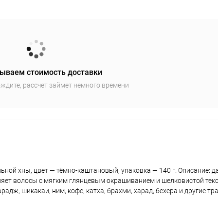
ываем стоимость доставки
ждите, рассчет займет немного времени
льной хны, цвет — тёмно-каштановый, упаковка — 140 г. Описание: 
вляет волосы с мягким глянцевым окрашиванием и шелковистой текс
радж, шикакаи, ним, кофе, катха, брахми, харад, бехера и другие тр