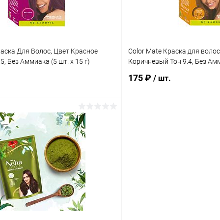
раска Для Волос, Цвет Красное
Color Mate Краска для волос
5, Без Аммиака (5 шт. х 15 г)
Коричневый Тон 9.4, Без Амми
175 ₽
/ шт.
В корзину
В корз
 клик
Сравнение
Купить в 1 клик
ое
Под заказ
В избранное