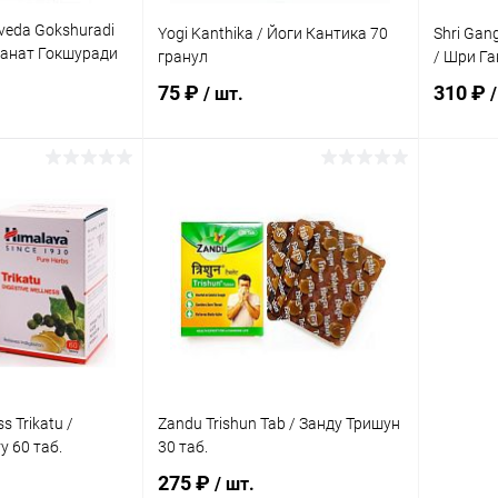
veda Gokshuradi
Yogi Kanthika / Йоги Кантика 70
Shri Gan
ианат Гокшуради
гранул
/ Шри Га
75 ₽
310 ₽
/ шт.
/
корзину
В корзину
ик
Сравнение
Купить в 1 клик
Сравнение
Купит
Под заказ
В избранное
Под заказ
В изб
s Trikatu /
Zandu Trishun Tab / Занду Тришун
 60 таб.
30 таб.
275 ₽
/ шт.