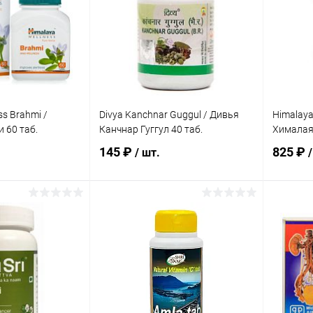
ss Brahmi /
Divya Kanchnar Guggul / Дивья
Himalaya 
 60 таб.
Канчнар Гуггул 40 таб.
Хималая 
145 ₽
825 ₽
/ шт.
/
корзину
В корзину
ик
Сравнение
Купить в 1 клик
Сравнение
Купит
Под заказ
В избранное
Под заказ
В изб