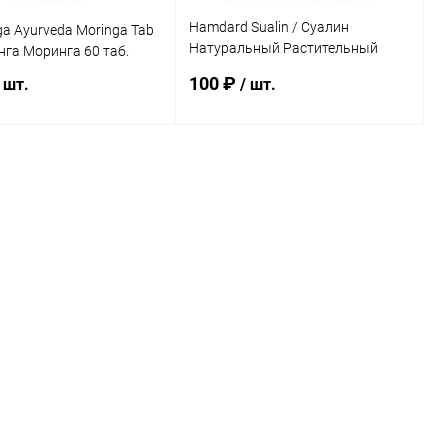
Hamdard Sualin / Суалин
ga Ayurveda Moringa Tab
Натуральный Растительный
нга Моринга 60 таб.
Комплекс от Боли в Горле 60 таб.
100 ₽
 шт.
/ шт.
В корзину
В корзину
ь в 1 клик
Сравнение
Купить в 1 клик
Сравнение
ранное
Под заказ
В избранное
Под заказ