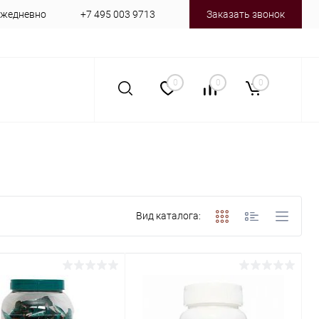
 ежедневно
+7 495 003 9713
Заказать звонок
0
0
0
Вид каталога: