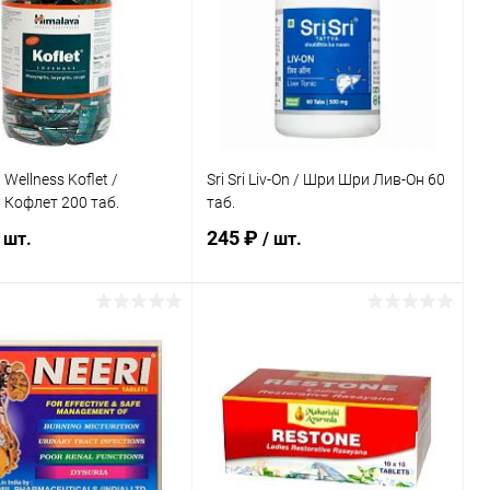
Wellness Koflet /
Sri Sri Liv-On / Шри Шри Лив-Он 60
Кофлет 200 таб.
таб.
245 ₽
 шт.
/ шт.
В корзину
В корзину
ь в 1 клик
Сравнение
Купить в 1 клик
Сравнение
ранное
Под заказ
В избранное
Под заказ