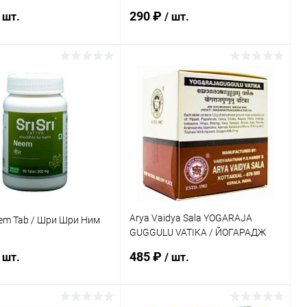
Махайогарадж Гуггул 40 таб.
290 ₽
 шт.
/ шт.
В корзину
В корзину
ь в 1 клик
Сравнение
Купить в 1 клик
Сравнение
ранное
Под заказ
В избранное
Под заказ
Arya Vaidya Sala YOGARAJA
Neem Tab / Шри Шри Ним
GUGGULU VATIKA / ЙОГАРАДЖ
ГУГГУЛ 100 таб.
485 ₽
 шт.
/ шт.