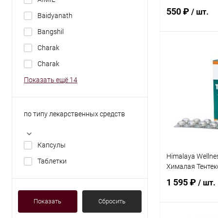
550 ₽
/ шт.
Baidyanath
Bangshil
Charak
В 
Charаk
Купить в 1 кл
Показать ещё 14
В избранное
по типу лекарственных средств
Капсулы
Himalaya Wellnes
Таблетки
Хималая Тентекс
1 595 ₽
/ шт.
Показать
Сбросить