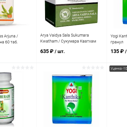
Arya Vaidya Sala Sukumara
s Arjuna /
Yogi Kan
Kwatham / Сукумара Кватхам
а 60 таб.
гранул
100 таб.
635 ₽
135 ₽
/ шт.
/
Уценка -1
корзину
В корзину
ик
Сравнение
Купить в 1 клик
Сравнение
Купит
Под заказ
В избранное
Под заказ
В изб