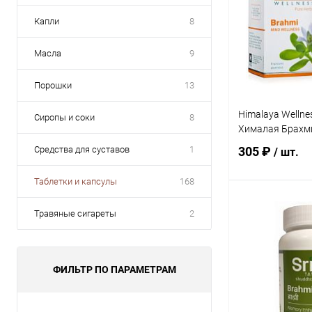
Капли
8
Масла
9
Порошки
13
Himalaya Wellne
Сиропы и соки
8
Хималая Брахми
Средства для суставов
1
305 ₽
/ шт.
Таблетки и капсулы
168
В 
Травяные сигареты
2
Купить в 1 кл
В избранное
ФИЛЬТР ПО ПАРАМЕТРАМ