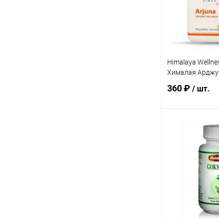
Himalaya Wellnes
Хималая Арджун
360 ₽
/ шт.
В 
Купить в 1 кл
В избранное