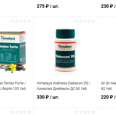
275 ₽
230 ₽
/ шт.
/
корзину
В корзину
ик
Сравнение
Купить в 1 клик
Сравнение
Купит
Под заказ
В избранное
Под заказ
В изб
s Tentex Forte /
Himalaya Wellness Diabecon DS /
Sri Sri 
 Форте 100 таб.
Хималая Диабекон ДС 60 таб.
60 таб.
330 ₽
220 ₽
/ шт.
/