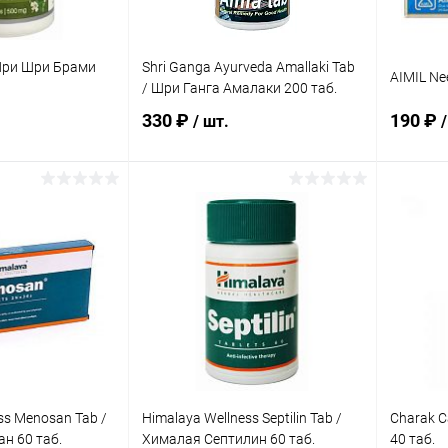
/ Шри Шри Брами
Shri Ganga Ayurveda Amallaki Tab
AIMIL Nee
/ Шри Ганга Амалаки 200 таб.
330 ₽
190 ₽
/ шт.
/
корзину
В корзину
ик
Сравнение
Купить в 1 клик
Сравнение
Купит
Под заказ
В избранное
Под заказ
В изб
ss Menosan Tab /
Himalaya Wellness Septilin Tab /
Charak C
н 60 таб.
Хималая Септилин 60 таб.
40 таб.