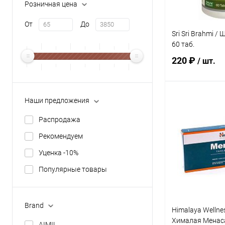
Розничная цена
От
До
Sri Sri Brahmi 
60 таб.
220 ₽
/ шт.
Наши предложения
В 
Распродажа
Купить в 1 кл
Рекомендуем
В избранное
Уценка -10%
Популярные товары
Brand
Himalaya Wellne
Хималая Менаса
AIMIL