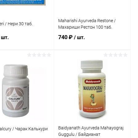
Maharishi Ayurveda Restone /
ri / Нери 30 таб.
Махариши Рестон 100 таб.
740 ₽
 шт.
/ шт.
В корзину
В корзину
ь в 1 клик
Сравнение
Купить в 1 клик
Сравнение
ранное
Под заказ
В избранное
Под заказ
Baidyanath Ayurveda Mahayograj
alcury / Чарак Калькури
Guggulu / Байдианат