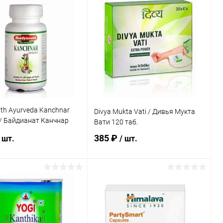
В корзину
В корзину
ь в 1 клик
Сравнение
Купить в 1 клик
Сравнение
ранное
Под заказ
В избранное
Под заказ
th Ayurveda Kanchnar
Divya Mukta Vati / Дивья Мукта
/ Байдианат Канчнар
Вати 120 таб.
 таб.
385 ₽
 шт.
/ шт.
В корзину
В корзину
ь в 1 клик
Сравнение
Купить в 1 клик
Сравнение
ранное
Под заказ
В избранное
Под заказ