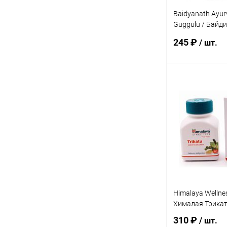
Baidyanath Ayur
Guggulu / Байд
Гуггул 80 таб.
245 ₽
/ шт.
В 
Купить в 1 кл
В избранное
Himalaya Wellnes
Хималая Трикату
310 ₽
/ шт.