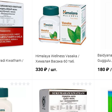
корзину
В корзину
ик
Сравнение
Купить в 1 клик
Сравнение
Купит
Под заказ
В избранное
Под заказ
В изб
Baidyana
Himalaya Wellness Vasaka /
yadi Kwatham /
Guggulu 
Хималая Васака 60 таб.
инади Кватхам
Гуггул 80
330 ₽
180 ₽
/ шт.
/
корзину
В корзину
ик
Сравнение
Купить в 1 клик
Сравнение
Купит
Под заказ
В избранное
Под заказ
В изб