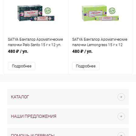
SATYA Бангалор Ароматические
SATYA Бангалор Ароматические
палочки Palo Santo 15 г х 12 уп.
палочки Lemongrass 15 г х 12
уп.
480 ₽
/ уп.
480 ₽
/ уп.
Подробнее
Подробнее
КАТАЛОГ
НАШИ ПРЕДЛОЖЕНИЯ
ПОМОЩЬ И СЕРВИСЫ