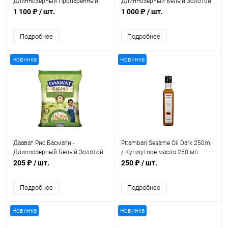
Длиннозерный Пропаренный
Длиннозерный Белый Золотой
Golden Sella 5 кг
5 кг
1 100 ₽
/ шт.
1 000 ₽
/ шт.
Подробнее
Подробнее
Новинка
Новинка
Даават Рис Басмати -
Pitambari Sesame Oil Dark 250ml
Длиннозерный Белый Золотой
/ Кунжутное масло 250 мл
1 кг
205 ₽
/ шт.
250 ₽
/ шт.
Подробнее
Подробнее
Новинка
Новинка