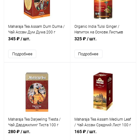
Maharaja Tea Assam Dum Duma /
Organic India Tulsi Ginger /
Чай Ассам Дум Дума 200 г
Напиток на Основе Листьев
Священного Базилика +
345 ₽
/ шт.
325 ₽
/ шт.
Имбирь 100 г
Подробнее
Подробнее
Maharaja Tea Darjeeling Tiesta /
Maharaja Tea Assam Medium Leaf
Чай Дарджилинг Тиста 100 г
/ Чай Ассам Средний Лист 100 г
280 ₽
/ шт.
165 ₽
/ шт.