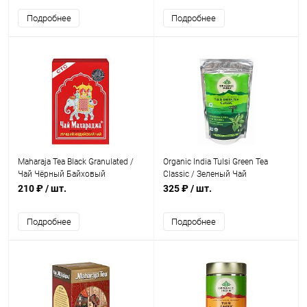
Подробнее
Подробнее
Maharaja Tea Black Granulated /
Organic India Tulsi Green Tea
Чай Чёрный Байховый
Classic / Зеленый Чай
Гранулированный 250 г
Классический со Священным
210 ₽
/ шт.
325 ₽
/ шт.
Базиликом 100 г
Подробнее
Подробнее