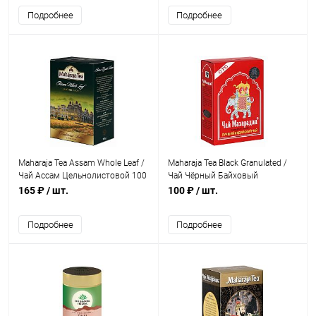
Подробнее
Подробнее
Maharaja Tea Assam Whole Leaf /
Maharaja Tea Black Granulated /
Чай Ассам Цельнолистовой 100
Чай Чёрный Байховый
г
Гранулированный 100 г
165 ₽
/ шт.
100 ₽
/ шт.
Подробнее
Подробнее