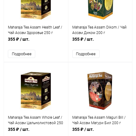
Maharaja Tea Assam Health Leaf /
Maharaja Tea Assam Dikom / Чай
Чай Ассам Здоровье 250 г
Ассам Диком 200 г
355 ₽
/ шт.
355 ₽
/ шт.
Подробнее
Подробнее
Maharaja Tea Assam Whole Leaf /
Maharaja Tea Assam Maguri Bill /
Чай Ассам Цельнолистовой 250
Чай Ассам Магури Бил 200 г
г
355 ₽
/ шт.
355 ₽
/ шт.