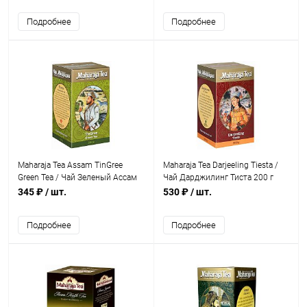
Подробнее
Подробнее
Maharaja Tea Assam TinGree
Maharaja Tea Darjeeling Tiesta /
Green Tea / Чай Зеленый Ассам
Чай Дарджилинг Тиста 200 г
Тингри 200 г
345 ₽
/ шт.
530 ₽
/ шт.
Подробнее
Подробнее