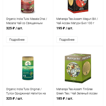
Organic India Tulsi Masala Chai /
Maharaja Tea Assam Maguri Bill /
Масала Чай со Священным
Чай Ассам Магури Бил 100 г
Базиликом 100 г
325 ₽
/ шт.
195 ₽
/ шт.
Подробнее
Подробнее
Organic India Tulsi Original /
Maharaja Tea Assam TinGree
Тулси Ориджинал Напиток на
Green Tea / Чай Зеленый Ассам
Основе Листьев Священного
Тингри 100 г
325 ₽
/ шт.
185 ₽
/ шт.
Базилика 100 г