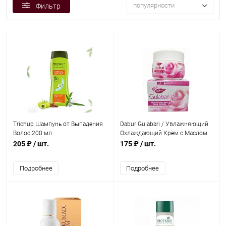
популярности
Фильтр
Trichup Шампунь от Выпадения
Dabur Gulabari / Увлажняющий
Волос 200 мл
Охлаждающий Крем с Маслом
Розы Гулабари 55 мл
205 ₽
/ шт.
175 ₽
/ шт.
Подробнее
Подробнее