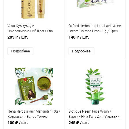
Vasu Кумкумади
Oxford Herbextra Herbal Anti Acne
Омолаживающий Крем Ува
Cream Chistoe Litso 30g / Крем
Инста Глоу 50 г
Против Угревой Сыпи и
205 ₽
/ шт.
140 ₽
/ шт.
Прыщей "Чистое Лицо" 30 г
Подробнее
Подробнее
Neha Herbals Hair Mehandi 140g /
Biotique Neem Face Wash /
Краска для Волос Темно-
Биотик Ним Гель Для Умывания
Каштановый 140 г
100 мл
100 ₽
/ шт.
245 ₽
/ шт.