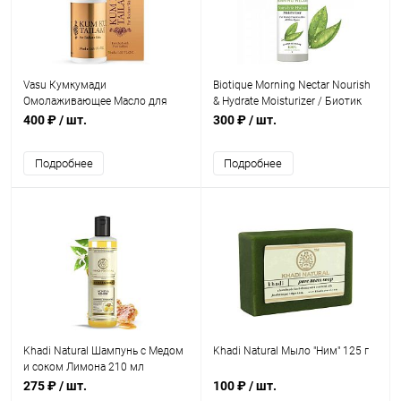
Vasu Кумкумади
Biotique Morning Nectar Nourish
Омолаживающее Масло для
& Hydrate Moisturizer / Биотик
Лица 50 мл
Увлажняющий и питательный
400 ₽
/ шт.
300 ₽
/ шт.
лосьон для лица 120 мл
Подробнее
Подробнее
Khadi Natural Шампунь с Медом
Khadi Natural Мыло "Ним" 125 г
и соком Лимона 210 мл
275 ₽
/ шт.
100 ₽
/ шт.