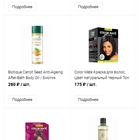
Подробнее
Подробнее
Biotique Carrot Seed Anti-Ageing
Color Mate Краска для волос,
After-Bath Body Oil / Биотик
Цвет натуральный Черный Тон
Морковное Омолаживающее
9.1, Без Аммиака (5 шт. х 15 г)
280 ₽
/ шт.
175 ₽
/ шт.
Масло После Душа 120 мл
Подробнее
Подробнее