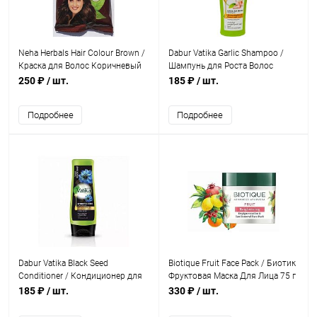
Neha Herbals Hair Colour Brown /
Dabur Vatika Garlic Shampoo /
Краска для Волос Коричневый
Шампунь для Роста Волос
(20г*10 пакетик) 200 г
Испанский Чеснок 210 мл
250 ₽
/ шт.
185 ₽
/ шт.
Подробнее
Подробнее
Dabur Vatika Black Seed
Biotique Fruit Face Pack / Биотик
Conditioner / Кондиционер для
Фруктовая Маска Для Лица 75 г
Волос с Турецкий Черный Тмин
185 ₽
/ шт.
330 ₽
/ шт.
210 мл