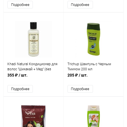
Коричневый) 60 г
Подробнее
Подробнее
Khadi Natural Кондиционер для
Trichup Шампунь с Черным
волос "Шикакай + Мед" (без
Тмином 200 мл
парабенов и СЛС) 210 мл
355 ₽
/ шт.
205 ₽
/ шт.
Подробнее
Подробнее