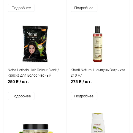
Подробнее
Подробнее
Neha Herbals Hair Colour Black /
Khadi Natural Шампунь Сатрихта
Краска для Волос Черный
210 мл
(20г*10 пакетик) 200 г
250 ₽
/ шт.
275 ₽
/ шт.
Подробнее
Подробнее