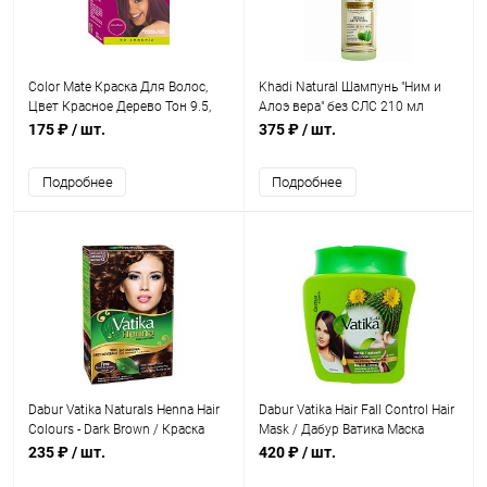
Color Mate Краска Для Волос,
Khadi Natural Шампунь "Ним и
Цвет Красное Дерево Тон 9.5,
Алоэ вера" без СЛС 210 мл
Без Аммиака (5 шт. х 15 г)
175 ₽
/ шт.
375 ₽
/ шт.
Подробнее
Подробнее
Dabur Vatika Naturals Henna Hair
Dabur Vatika Hair Fall Control Hair
Colours - Dark Brown / Краска
Mask / Дабур Ватика Маска
для Волос на Основе
Контроль Выпадения для Волос
235 ₽
/ шт.
420 ₽
/ шт.
Натуральной Хны (Темно-
500 г