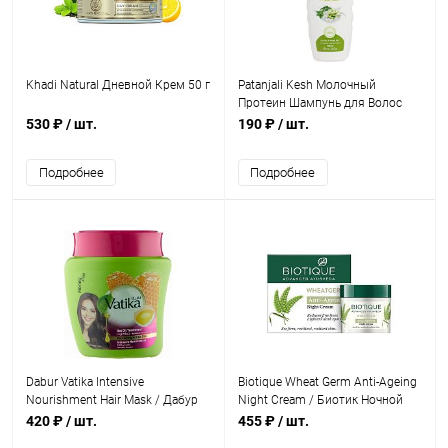
Khadi Natural Дневной Крем 50 г
Patanjali Kesh Молочный
Протеин Шампунь для Волос
200 мл
530 ₽
/ шт.
190 ₽
/ шт.
Подробнее
Подробнее
Dabur Vatika Intensive
Biotique Wheat Germ Anti-Ageing
Nourishment Hair Mask / Дабур
Night Cream / Биотик Ночной
Ватика Маска для Волос
Антивозрастной Крем с
420 ₽
/ шт.
455 ₽
/ шт.
Интенсивное Питание 500 г
Зародышами Пшеницы 50 г