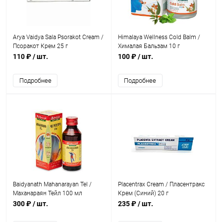
Arya Vaidya Sala Psorakot Cream /
Himalaya Wellness Cold Balm /
Псоракот Крем 25 г
Хималая Бальзам 10 г
110 ₽
/ шт.
100 ₽
/ шт.
Подробнее
Подробнее
Baidyanath Mahanarayan Tel /
Placentrax Cream / Пласентракс
Маханараян Тейл 100 мл
Крем (Синий) 20 г
300 ₽
/ шт.
235 ₽
/ шт.