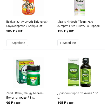
Baidyanath Ayurveda Baidyanath
Maans Nirdosh / Травяные
Chyawanprash / Байдианат
сигареты без никотина Нирдош
Чаванпраш 500 г
10 уп.
385 ₽
/ шт.
135 ₽
/ шт.
Подробнее
Подробнее
Zandu Balm / Занду Бальзам
Долорон Сироп от кашля 100
Болеутоляющий 8 мл
мл
90 ₽
/ шт.
195 ₽
/ шт.