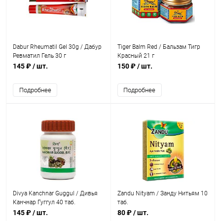
Dabur Rheumatil Gel 30g / Дабур
Tiger Balm Red / Бальзам Тигр
Ревматил Гель 30 г
Красный 21 г
145 ₽
/ шт.
150 ₽
/ шт.
Подробнее
Подробнее
Divya Kanchnar Guggul / Дивья
Zandu Nityam / Занду Нитьям 10
Канчнар Гуггул 40 таб.
таб.
145 ₽
/ шт.
80 ₽
/ шт.