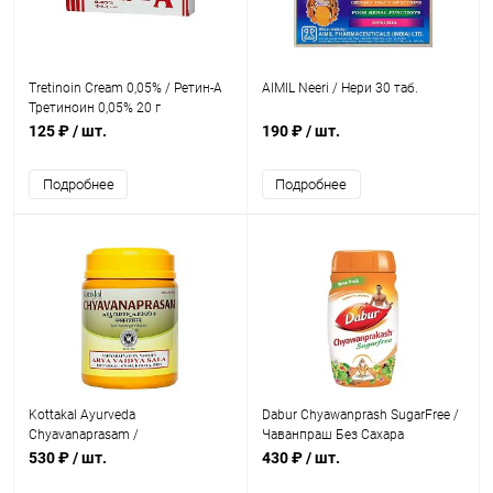
Tretinoin Cream 0,05% / Ретин-А
AIMIL Neeri / Нери 30 таб.
Третиноин 0,05% 20 г
125 ₽
/ шт.
190 ₽
/ шт.
Подробнее
Подробнее
Kottakal Ayurveda
Dabur Chyawanprash SugarFree /
Сhyavanaprasam /
Чаванпраш Без Сахара
Чаванапрашам 500 г
Безопасен для Диабетиков 500
530 ₽
/ шт.
430 ₽
/ шт.
г