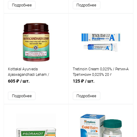
Подробнее
Подробнее
Kottakal Ayurveda
Tretinoin Cream 0,025% / Ретин-А
Ajaswagandhadi Leham /
Третиноин 0,025% 20 г
Аджасвагандхади Лехам 500 г
605 ₽
/ шт.
125 ₽
/ шт.
Подробнее
Подробнее