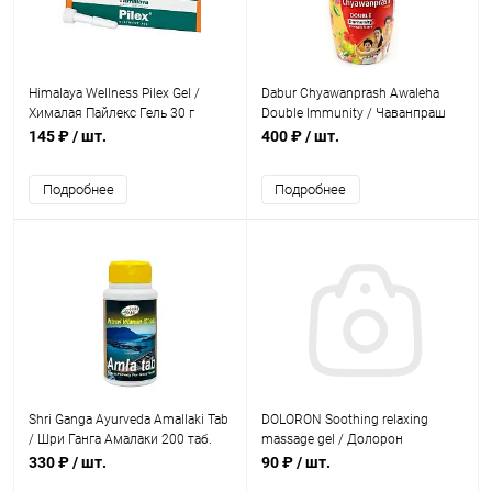
Himalaya Wellness Pilex Gel /
Dabur Chyawanprash Awaleha
Хималая Пайлекс Гель 30 г
Double Immunity / Чаванпраш
Авалеха Специаль Двойной
145 ₽
/ шт.
400 ₽
/ шт.
Иммунитет 500 г
Подробнее
Подробнее
Shri Ganga Ayurveda Amallaki Tab
DOLORON Soothing relaxing
/ Шри Ганга Амалаки 200 таб.
massage gel / Долорон
успокаивающий и
330 ₽
/ шт.
90 ₽
/ шт.
расслабляющий массажный