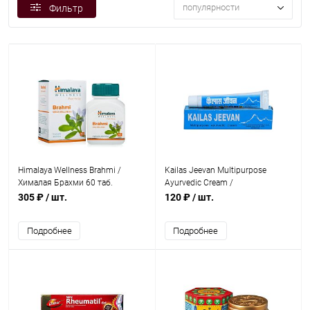
популярности
Фильтр
Himalaya Wellness Brahmi /
Kailas Jeevan Multipurpose
Хималая Брахми 60 таб.
Ayurvedic Cream /
Универсальный Крем для Всего
305 ₽
/ шт.
120 ₽
/ шт.
Тела 20 г
Подробнее
Подробнее