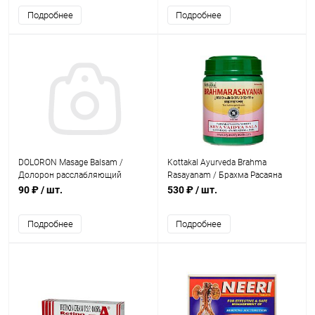
гель 45 г
Подробнее
Подробнее
DOLORON Masage Balsam /
Kottakal Ayurveda Brahma
Долорон расслабляющий
Rasayanam / Брахма Расаяна
Бальзам 70 г
500 г
90 ₽
/ шт.
530 ₽
/ шт.
Подробнее
Подробнее