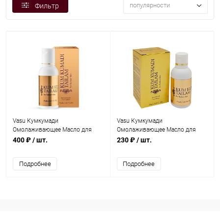
популярности
Фильтр
Vasu Кумкумади
Vasu Кумкумади
Омолаживающее Масло для
Омолаживающее Масло для
Лица 50 мл
Лица 25 мл
400 ₽
/ шт.
230 ₽
/ шт.
Подробнее
Подробнее