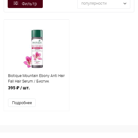
популярности
Фильтр
Biotique Mountain Ebony Anti Hair
Fall Hair Serum / Биотик
Сыворотка Против Выпадения
395 ₽
/ шт.
Волос “Mountain Ebony” 120 мл
Подробнее