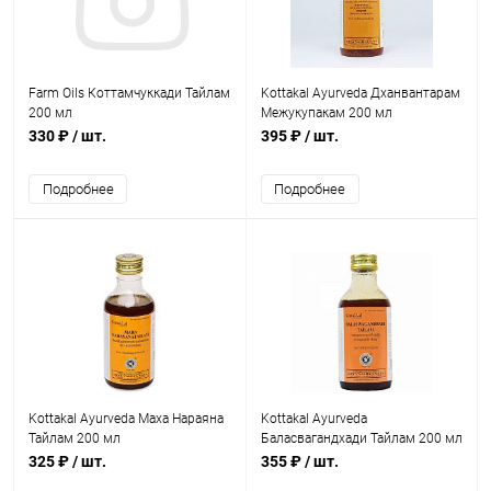
Farm Oils Коттамчуккади Тайлам
Kottakal Ayurveda Дханвантарам
200 мл
Межукупакам 200 мл
330 ₽
/ шт.
395 ₽
/ шт.
Подробнее
Подробнее
Kottakal Ayurveda Маха Нараяна
Kottakal Ayurveda
Тайлам 200 мл
Баласвагандхади Тайлам 200 мл
325 ₽
/ шт.
355 ₽
/ шт.