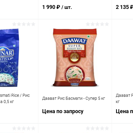
ионный 5 кг
1 990 ₽
2 135 
/ шт.
корзину
В корзину
ик
Сравнение
Купить в 1 клик
Сравнение
Купит
Под заказ
В избранное
Под заказ
В изб
smati Rice / Рис
Даават Р
Даават Рис Басмати - Супер 5 кг
 0,5 кг
кг
Цена по запросу
Цена п