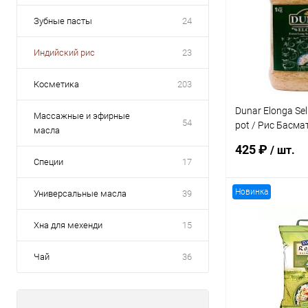
Зубные пасты
24
Индийский рис
23
Косметика
203
Dunar Elonga Sel
Массажные и эфирные
54
pot / Рис Басма
масла
банка 1 кг
425 ₽
/ шт.
Специи
17
Новинка
Универсальные масла
39
В 
Хна для мехенди
15
Купить в 1 кл
Чай
36
В избранное