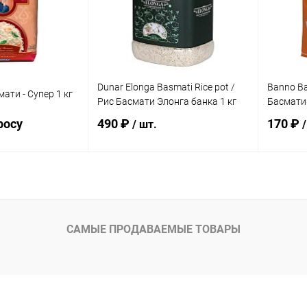
Dunar Elonga Basmati Rice pot /
Banno Bas
ати - Супер 1 кг
Рис Басмати Элонга банка 1 кг
Басмати 
росу
490 ₽
170 ₽
/ шт.
/
осить цену
В корзину
ик
Сравнение
Купить в 1 клик
Сравнение
Купит
САМЫЕ ПРОДАВАЕМЫЕ ТОВАРЫ
Недоступно
В избранное
Под заказ
В изб