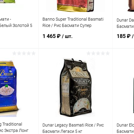
мати -
Banno Super Traditional Basmati
Dunar Dai
Белый Золотой 5
Rice / Рис Басмати Супер
Басмати 
Традиционный 5 кг
1 465 ₽
185 ₽
/ шт.
/
корзину
В корзину
ик
Сравнение
Купить в 1 клик
Сравнение
Купит
Под заказ
В избранное
Под заказ
В изб
 Traditional
Dunar Legacy Basmati Rice / Рис
Dunar El
Рис Экстра Лонг
Басмати Легаси 5 кг
Басмати 