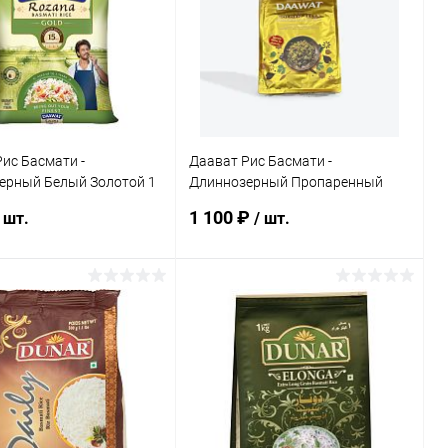
ис Басмати -
Даават Рис Басмати -
ерный Белый Золотой 1
Длиннозерный Пропаренный
Golden Sella 5 кг
1 100 ₽
 шт.
/ шт.
В корзину
В корзину
ь в 1 клик
Сравнение
Купить в 1 клик
Сравнение
ранное
Под заказ
В избранное
Под заказ