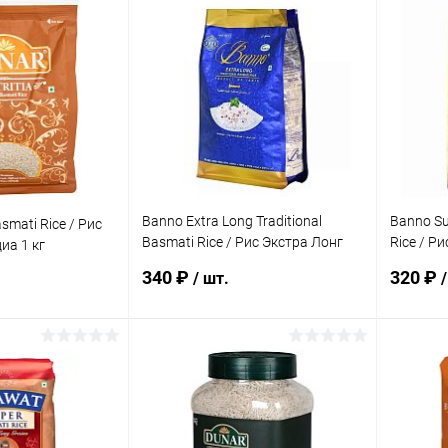
Запросить цену
корзину
Купить в 1 клик
Сравнение
Купит
ик
Сравнение
В избранное
Недоступно
В изб
Под заказ
Banno Extra Long Traditional
Banno Su
asmati Rice / Рис
Basmati Rice / Рис Экстра Лонг
Rice / Р
иа 1 кг
Басмати Традиционный 1 кг
Традици
340 ₽
320 ₽
/ шт.
/
корзину
В корзину
ик
Сравнение
Купить в 1 клик
Сравнение
Купит
Под заказ
В избранное
Под заказ
В изб