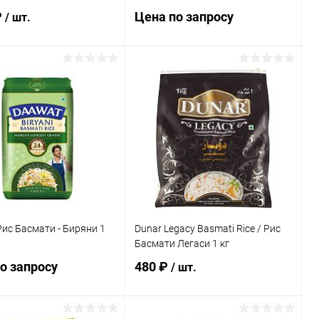
₽
Цена по запросу
/ шт.
Запросить цену
В корзину
Купить в 1 клик
Сравнение
ь в 1 клик
Сравнение
В избранное
Недоступно
ранное
Под заказ
ис Басмати - Биряни 1
Dunar Legacy Basmati Rice / Рис
Басмати Легаси 1 кг
о запросу
480 ₽
/ шт.