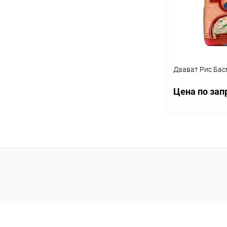
Даават Рис Басм
Цена по зап
Запр
Купить в 1 кл
В избранное