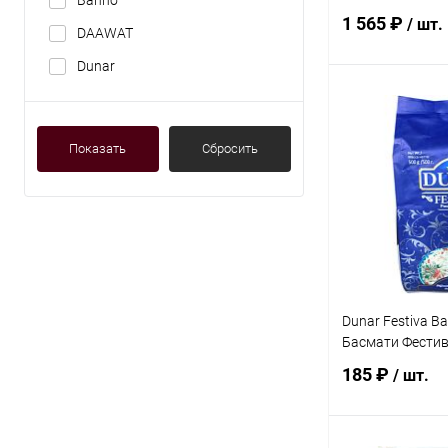
Banno
Басмати Традиц
1 565 ₽
/ шт.
DAAWAT
Dunar
В 
Показать
Сбросить
Купить в 1 кл
В избранное
Dunar Festiva Ba
Басмати Фестива
185 ₽
/ шт.