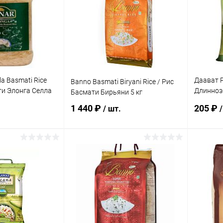
la Basmati Rice
Даават Р
Banno Basmati Biryani Rice / Рис
ти Элонга Селла
Длинноз
Басмати Бирьяни 5 кг
кг
1 440 ₽
205 ₽
/ шт.
/
корзину
В корзину
ик
Сравнение
Купить в 1 клик
Сравнение
Купит
Под заказ
В избранное
Под заказ
В изб