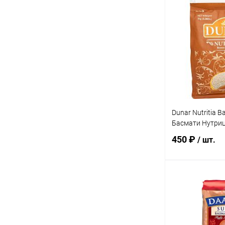
В 
Купить в 1 кл
В избранное
Dunar Nutritia B
Басмати Нутриц
450 ₽
/ шт.
В 
Купить в 1 кл
В избранное