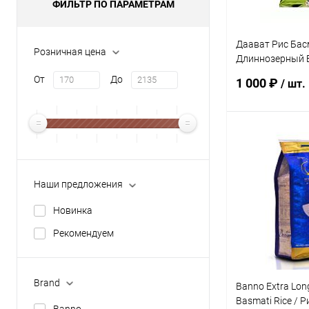
ФИЛЬТР ПО ПАРАМЕТРАМ
Даават Рис Бас
Розничная цена
Длиннозерный 
кг
От
До
1 000 ₽
/ шт.
В 
Купить в 1 кл
Наши предложения
В избранное
Новинка
Рекомендуем
Brand
Banno Extra Long
Basmati Rice / 