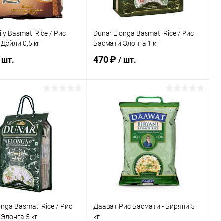
ly Basmati Rice / Рис
Dunar Elonga Basmati Rice / Рис
Дэйли 0,5 кг
Басмати Элонга 1 кг
470 ₽
 шт.
/ шт.
В корзину
В корзину
ь в 1 клик
Сравнение
Купить в 1 клик
Сравнение
ранное
Под заказ
В избранное
Под заказ
onga Basmati Rice / Рис
Даават Рис Басмати - Биряни 5
Элонга 5 кг
кг