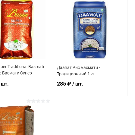
Запросить цену
В корзину
ь в 1 клик
Сравнение
Купить в 1 клик
Сравнение
ранное
Недоступно
В избранное
Под заказ
per Traditional Basmati
Даават Рис Басмати -
ис Басмати Супер
Традиционный 1 кг
онный 1 кг
285 ₽
 шт.
/ шт.
В корзину
В корзину
ь в 1 клик
Сравнение
Купить в 1 клик
Сравнение
ранное
Под заказ
В избранное
Под заказ