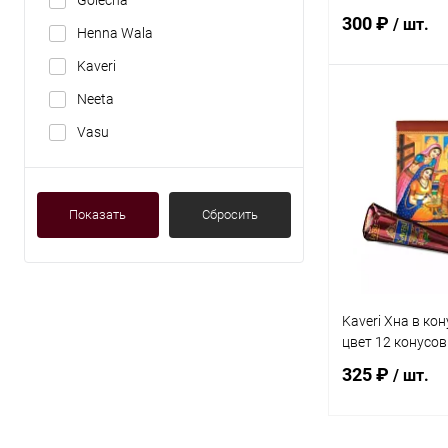
Golecha
коричневый цве
300 ₽
/ шт.
Henna Wala
Kaveri
Neeta
В 
Vasu
Купить в 1 кл
В избранное
Показать
Сбросить
Kaveri Хна в ко
цвет 12 конусов
325 ₽
/ шт.