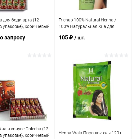
а для боди-арта (12
Trichup 100% Natural Henna /
в упаковке), коричневый
100% Натуральная Хна для
нусы Jumbo (30 г)
Волос 100 г
о запросу
105 ₽
/ шт.
Запросить цену
В корзину
ь в 1 клик
К сравнению
Купить в 1 клик
К сравнению
ранное
Под заказ
В избранное
Под заказ
Хна в конусе Golecha (12
Henna Wala Порошок хны 120 г
в упаковке), коричневый