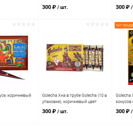
т
цвет
300 ₽
300 ₽
/ шт.
/
Хит прод
корзину
В корзину
ик
К сравнению
Купить в 1 клик
К сравнению
Купит
Под заказ
В избранное
Под заказ
В изб
нусе, коричневый
Golecha Хна в трубе Golecha (10 в
Golecha 
упаковке), коричневый цвет
конусов 
300 ₽
300 ₽
/ шт.
/