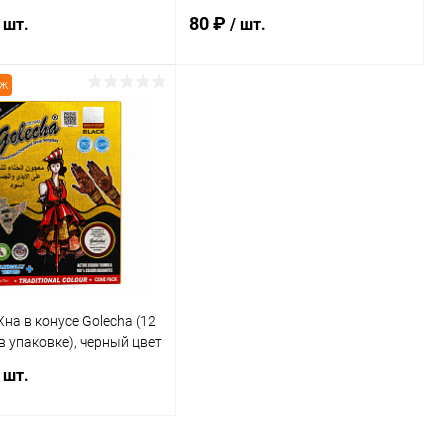
80 ₽
 шт.
/ шт.
аж
В корзину
В корзину
ь в 1 клик
К сравнению
Купить в 1 клик
К сравнению
ранное
Под заказ
В избранное
Под заказ
Хна в конусе Golecha (12
в упаковке), черный цвет
 шт.