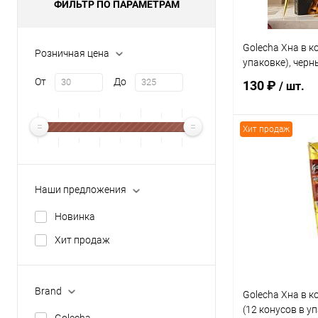
ФИЛЬТР ПО ПАРАМЕТРАМ
Golecha Хна в ко
Розничная цена
упаковке), черн
От
До
130 ₽
/ шт.
Хит продаж
В 
Купить в 1 кл
Наши предложения
В избранное
Новинка
Хит продаж
Brand
Golecha Хна в к
(12 конусов в уп