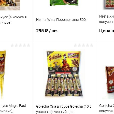
Neeta Хн
нусе (4 конуса в
Henna Wala Порошок хны 500 г
конусов 
ый цвет
цвет. Ко
295 ₽
Цена п
/ шт.
корзину
В корзину
Купит
ик
Сравнение
Купить в 1 клик
К сравнению
В изб
Под заказ
В избранное
Под заказ
онусе Magic Fast
Golecha 
Golecha Хна в трубе Golecha (10 в
аковке),
конусов 
упаковке), черный цвет