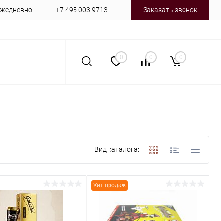
 ежедневно
+7 495 003 9713
Заказать звонок
0
0
0
Вид каталога:
Хит продаж