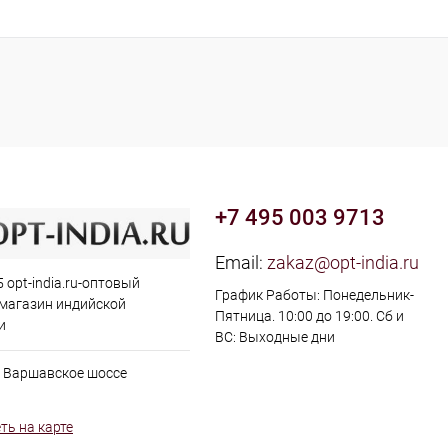
В корзину
ь в 1 клик
К сравнению
ранное
Под заказ
+7 495 003 9713
Email:
zakaz@opt-india.ru
 opt-india.ru-оптовый
График Работы: Понедельник-
 магазин индийской
Пятница. 10:00 до 19:00. Сб и
и
ВС: Выходные дни
, Варшавское шоссе
ть на карте