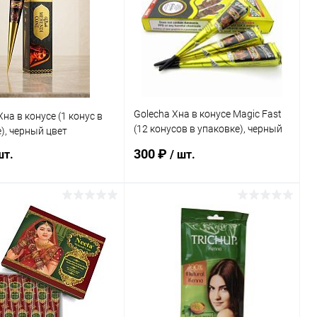
Golecha Хна в конусе Magic Fast
Хна в конусе (1 конус в
(12 конусов в упаковке), черный
), черный цвет
цвет
300 ₽
шт.
/ шт.
В корзину
В корзину
ь в 1 клик
Сравнение
Купить в 1 клик
Сравнение
ранное
Под заказ
В избранное
Под заказ