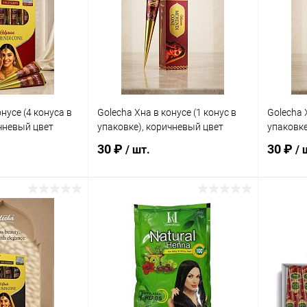
нусе (4 конуса в
Golecha Хна в конусе (1 конус в
Golecha 
ичневый цвет
упаковке), коричневый цвет
упаковке
30 ₽
30 ₽
/ шт.
/ 
корзину
В корзину
ик
Сравнение
Купить в 1 клик
Сравнение
Купит
Под заказ
В избранное
Под заказ
В изб