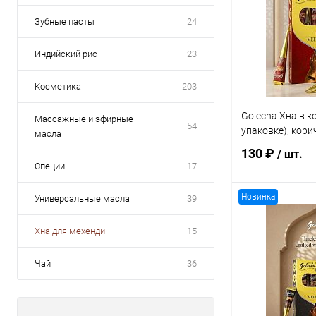
Зубные пасты
24
Индийский рис
23
Косметика
203
Golecha Хна в ко
Массажные и эфирные
54
упаковке), кор
масла
130 ₽
/ шт.
Специи
17
Новинка
Универсальные масла
39
В 
Хна для мехенди
15
Купить в 1 кл
Чай
36
В избранное