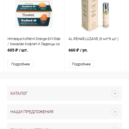
Himalaya Koflet-H Orange 6X10tab
AL REHAB LUZANE (6 мл*6 шт.)
/ Хималая Кофлет-Х Леденцы со
Вкусом апельсинь 6X 60 таб.
605 ₽
/ шт.
660 ₽
/ уп.
Подробнее
Подробнее
КАТАЛОГ
НАШИ ПРЕДЛОЖЕНИЯ