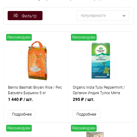
популярности
Фильтр
Рекомендуем
Рекомендуем
Banno Basmati Biryani Rice / Рис
Organic India Tulsi Peppermint /
Басмати Бирьяни 5 кг
Органик Индия Тулси Мята
перечная Тулси 25 Чайные
1 440 ₽
/ шт.
295 ₽
/ шт.
пакетики
Подробнее
Подробнее
Рекомендуем
Рекомендуем