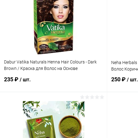
Купить в 1 клик
Сравнение
Купить в 1
В избранное
Под заказ
В избранн
Dabur Vatika Naturals Henna Hair Colours - Dark
Neha Herbals 
Brown / Краска для Волос на Основе
Волос Коричн
Натуральной Хны (Темно-Коричневый) 60 г
235 ₽
250 ₽
/ шт.
/ шт.
В корзину
Купить в 1 клик
Сравнение
Купить в 1
В избранное
Под заказ
В избранн