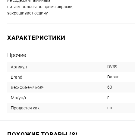
не содержит аммиака;
питает волосы во время окраски;
закрашивает седину
ХАРАКТЕРИСТИКИ
Прочие
DV39
Артикул
Dabur
Brand
60
Вес/Объем/ колч
г
Мл/уп/г
шт.
Продается как
ПОХОЖИЕ ТОВАРЫ (8)