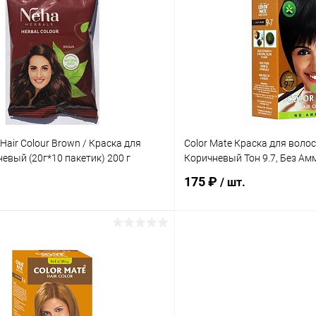
 клик
Сравнение
Купить в 1 клик
ое
Под заказ
В избранное
Hair Colour Brown / Краска для
Color Mate Краска для волос
евый (20г*10 пакетик) 200 г
Коричневый Тон 9.7, Без Амми
175 ₽
/ шт.
В корзину
В корз
 клик
Сравнение
Купить в 1 клик
ое
Под заказ
В избранное