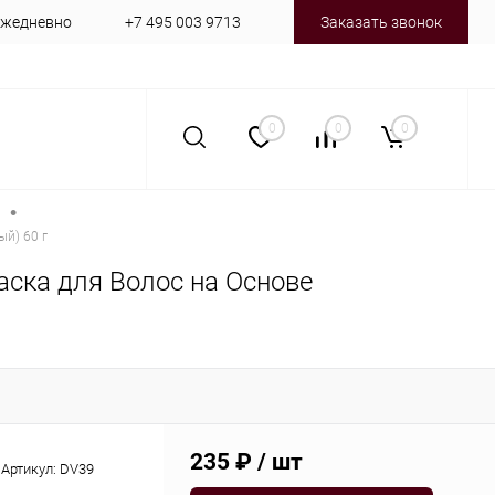
 ежедневно
+7 495 003 9713
Заказать звонок
0
0
0
•
ый) 60 г
Краска для Волос на Основе
235 ₽
/ шт
Артикул:
DV39