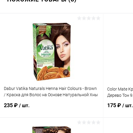
Dabur Vatika Naturals Henna Hair Colours - Brown
Color Mate К
/ Краска для Волос на Основе Натуральной Хны
Дерево Тон 9.
(Коричневый) 60 г
235 ₽
175 ₽
/ шт.
/ шт.
В корзину