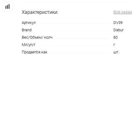
Характеристики:
Все хара
Артикул
DV39
Brand
Dabur
Вес/Объем/ колч
60
Мл/уп/г
г
Продается как
шт.