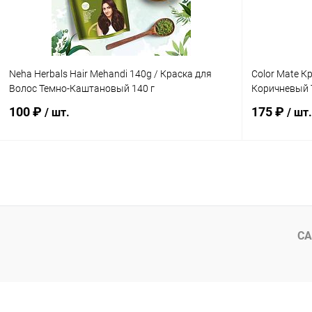
Neha Herbals Hair Mehandi 140g / Краска для
Color Mate К
Волос Темно-Каштановый 140 г
Коричневый То
100 ₽
175 ₽
/ шт.
/ шт.
В корзину
Купить в 1 клик
Сравнение
Купить в 1
В избранное
Под заказ
В избранн
СА