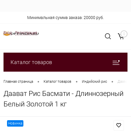
Минимальная сумма заказа: 20000 руб.
Вход
Регистрация
0
Каталог товаров
•
•
•
Главная страница
Каталог товаров
Индийский рис
Даават 
Даават Рис Басмати - Длиннозерный
Белый Золотой 1 кг
Новинка