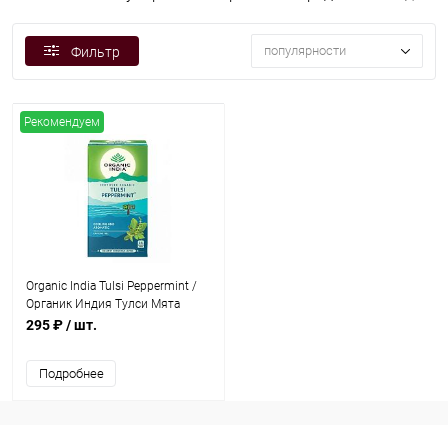
популярности
Фильтр
Рекомендуем
Organic India Tulsi Peppermint /
Органик Индия Тулси Мята
перечная Тулси 25 Чайные
295 ₽
/ шт.
пакетики
Подробнее