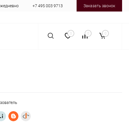
 ежедневно
+7 495 003 9713
Заказать звонок
0
0
0
ьзователь