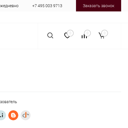
 ежедневно
+7 495 003 9713
Заказать звонок
0
0
0
ьзователь